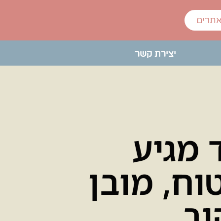
אתרים
יצירת קשר
 מגיע
וח, מובן
וב