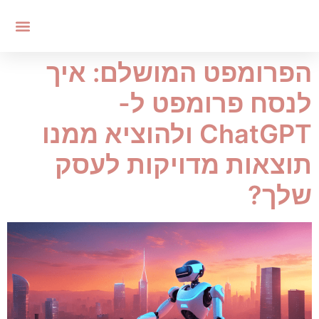
הפרומפט המושלם: איך
לנסח פרומפט ל-
ChatGPT ולהוציא ממנו
תוצאות מדויקות לעסק
שלך?